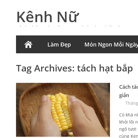
Kênh Nữ
Kênh Thông Tin Tổng Hợp Dành Cho Phái Nữ
Làm Đẹp
Món Ngon Mỗi Ngà
Tag Archives:
tách hạt bắp
Cách tá
giản
Tháng
Có khá n
khỏi lõi 
ngô tươi
cùng Ken