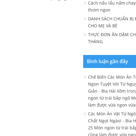
Cách nấu lẩu nấm chay
thơm ngon
DANH SÁCH CHUẨN BỊ 
CHO MẸ VÀ BÉ
THỰC ĐƠN ĂN DẶM CHO
THÁNG
Bình luận gần đây
Chế Biến Các Món Ăn 
Ngon Tuyệt Vời Từ Ngu
Giản - Bia Hải Xồm
tro
ngon từ trái bắp ngô M
làm được vừa ngon vừa
Các Món Ăn Vặt Từ Ngô
Chất Ngọt Ngào! - Bia 
25 Món ngon từ trái b
cũng làm được vừa ngo