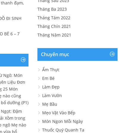
Tháng Sáu 2023
 thanh đạm,
Tháng Ba 2023
Tháng Tám 2022
ĐỒ ĐI SINH
Tháng Chín 2021
 BÉ 6 – 7
Tháng Năm 2021
Chuyên mục
Ẩm Thực
Từ Ngô: Món
Em Bé
yên Liệu Đơn
Làm Đẹp
ng
25 Món
Làm Vườn
ẹ nào cũng
 bổ dưỡng (P1)
Mẹ Bầu
 Ngọt: Đậm
Mẹo Vặt Vào Bếp
Hải Xồm
trong
Món Ngon Mỗi Ngày
ắp ngô Mẹ nào
Thuốc Quý Quanh Ta
n vừa bổ