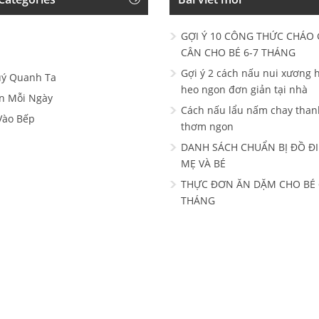
GỢI Ý 10 CÔNG THỨC CHÁO 
CÂN CHO BÉ 6-7 THÁNG
Gợi ý 2 cách nấu nui xương h
uý Quanh Ta
heo ngon đơn giản tại nhà
n Mỗi Ngày
Cách nấu lẩu nấm chay than
Vào Bếp
thơm ngon
DANH SÁCH CHUẨN BỊ ĐỒ ĐI
MẸ VÀ BÉ
THỰC ĐƠN ĂN DẶM CHO BÉ 6
THÁNG