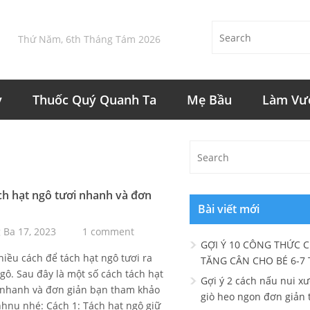
Thứ Năm, 6th Tháng Tám 2026
y
Thuốc Quý Quanh Ta
Mẹ Bầu
Làm Vư
ch hạt ngô tươi nhanh và đơn
Bài viết mới
 Ba 17, 2023
1 comment
GỢI Ý 10 CÔNG THỨC 
hiều cách để tách hạt ngô tươi ra
TĂNG CÂN CHO BÉ 6-7
ngô. Sau đây là một số cách tách hạt
Gợi ý 2 cách nấu nui x
 nhanh và đơn giản bạn tham khảo
giò heo ngon đơn giản 
hnu nhé: Cách 1: Tách hạt ngô giữ