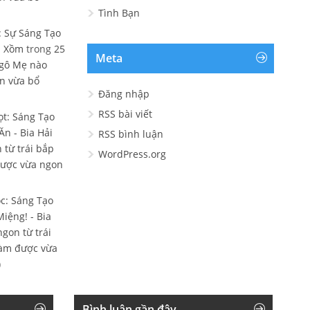
Tình Bạn
: Sự Sáng Tạo
i Xồm
trong
25
Meta
ngô Mẹ nào
n vừa bổ
Đăng nhập
RSS bài viết
t: Sáng Tạo
Ăn - Bia Hải
RSS bình luận
 từ trái bắp
WordPress.org
được vừa ngon
c: Sáng Tạo
iệng! - Bia
gon từ trái
làm được vừa
)
Bình luận gần đây