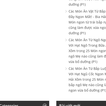
dưỡng (P1)
Các Món Ăn Vặt Từ Bắp
Đầy Ngon Mắt! - Bia Hả
Món ngon từ trái bắp 
cũng làm được vừa ngo
dưỡng (P1)
Các Món Ăn Từ Ngô Ngọ
Với Hạt Ngô Trong Bữa 
Xồm
trong
25 Món ngon
ngô Mẹ nào cũng làm 
vừa bổ dưỡng (P1)
Các Món Ăn Từ Bắp Luộ
Với Hạt Ngũ Cốc Ngon M
Hải Xồm
trong
25 Món n
bắp ngô Mẹ nào cũng 
ngon vừa bổ dưỡng (P1
Categories
Bài viết mới